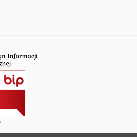
yn Informacji
znej
6